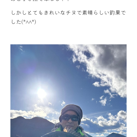
mtok0617love@yahoo.co.jp
しかしとてもきれいなチヌで素晴らしい釣果で
した(*^^*)
お問い合わせ