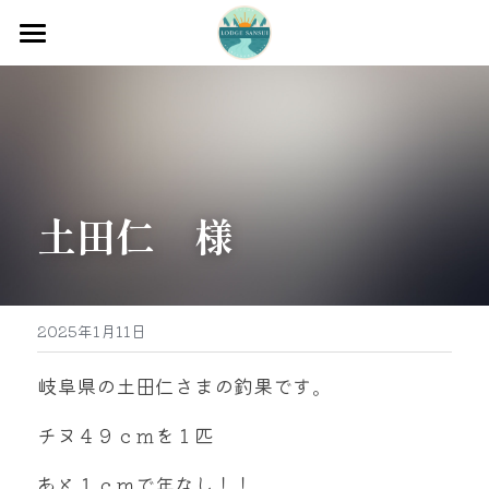
ホーム
渡船
宿泊
土田仁　様
牡蠣販売
最新釣果
グッズ販売
2025年1月11日
駐車場
岐阜県の土田仁さまの釣果です。
お問い合わせ
チヌ４９ｃｍを１匹
あと１ｃｍで年なし！！
0597-32-0573