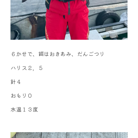
６かせで、餌はおきあみ、だんごつり
ハリス２，５
針４
おもり０
水温１３度