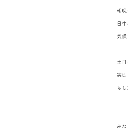
朝晩
日中
気候
土日
実は
もし
みな