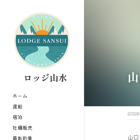
山
   ロッジ山水
ホーム
渡船
202
宿泊
牡蠣販売
山口
最新釣果