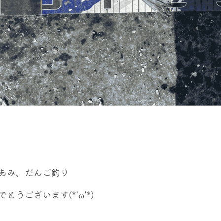
あみ、だんご釣り
でとうございます(*'ω'*)