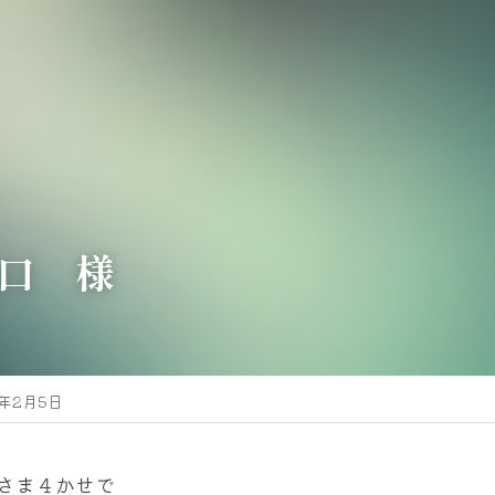
口　様
6年2月5日
さま４かせで